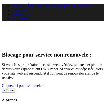
SI VOUS ÊTES LE PROPRIÉTAIRE DE CE SITE
A PROPOS
CONTACT
ENGLISH
Le site web annonce-legales.fr
auquel vous essayez d’accéder
est suspendu
Blocage pour service non renouvelé :
Si vous êtes propriétaire de ce site web, vérifiez sa date d'expiration
depuis votre espace client LWS Panel. Si celle-ci est dépassée, alors
votre site web est suspendu et il convient de renouveler afin de le
réactiver.
Cliquez ici pour renouveler
×
Close
À propos