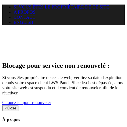
SI VOUS ÊTES LE PROPRIÉTAIRE DE CE SITE
A PROPOS
CONTACT
ENGLISH
Le site web annonce-legales.fr
auquel vous essayez d’accéder
est suspendu
Blocage pour service non renouvelé :
Si vous êtes propriétaire de ce site web, vérifiez sa date d'expiration
depuis votre espace client LWS Panel. Si celle-ci est dépassée, alors
votre site web est suspendu et il convient de renouveler afin de le
réactiver.
Cliquez ici pour renouveler
×
Close
À propos